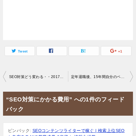
Tweet
+1
投
SEO対策どう変わる・・2017年3月のgoogleガイドライン
定年退職後、15年間自分のペースで仕事し稼ぎ続けられるか[1-1]
稿
ナ
“SEO対策にかかる費用” への1件のフィード
ビ
バック
ゲ
ー
ピンバック:
SEOコンテンツライターで稼ぐ | 検索上位SEO
シ