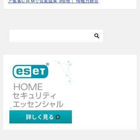
と集客C.R.Mで営業成果 3倍増｜ 情報力経営
ョ
ン